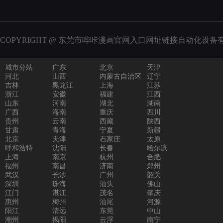
COPYRIGHT @ 东莞市哔咔漫画官网入口网址链接自动化设备有限
城市分站
广东
北京
天津
河北
山西
内蒙古自治区
辽宁
吉林
黑龙江
上海
江苏
浙江
安徽
福建
江西
山东
河南
湖北
湖南
广西
海南
重庆
四川
贵州
云南
西藏
陕西
甘肃
青海
宁夏
新疆
北京
天津
石家庄
太原
呼和浩特
沈阳
长春
哈尔滨
上海
南京
杭州
合肥
福州
南昌
济南
郑州
武汉
长沙
广州
韶关
深圳
珠海
汕头
佛山
江门
湛江
茂名
肇庆
惠州
梅州
汕尾
河源
阳江
清远
东莞
中山
潮州
揭阳
云浮
南宁