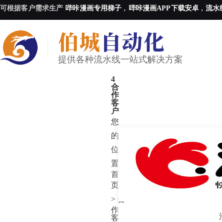
可根据客户需求生产
哔咔漫画专用梯子
,
哔咔漫画APP下载安卓
,
流水
提供各种流水线一站式解决方案
4
合
作
客
户
您
的
位
置:
首
页
-
>
合
作
客