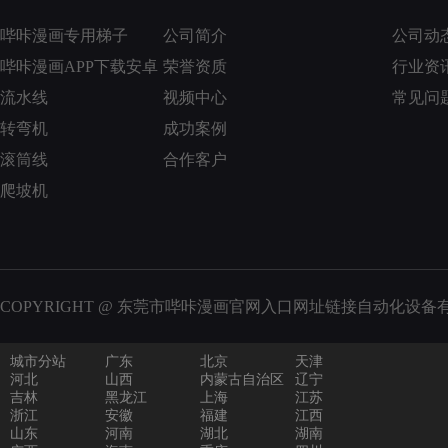
梯
子
哔咔漫画专用梯子
公司简介
公司动
斜
面
哔咔漫画APP下载安卓
荣誉资质
行业资
加
小
流水线
视频中心
常见问
平
台
转弯机
成功案例
哔
咔
滚筒线
合作客户
漫
画
爬坡机
专
用
梯
子
单
斜
面
COPYRIGHT @ 东莞市哔咔漫画官网入口网址链接自动化设备有
哔
咔
漫
画
城市分站
广东
北京
天津
专
河北
山西
内蒙古自治区
辽宁
用
吉林
黑龙江
上海
江苏
梯
浙江
安徽
福建
江西
子
山东
河南
湖北
湖南
平